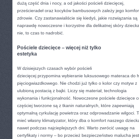
dużą część dnia i nocy, a od jakości pościeli dziecięcej,
prześcieradeł oraz kocyków bambusowych zależy jego komfort
zdrowie. Czy zastanawialiście się kiedyś, jakie rozwiązania są
naprawdę nowoczesne i korzystne dla delikatnej skóry dziecka
nie, to czas to nadrobić.
Pościele dziecięce – więcej niż tylko
estetyka
W dzisiejszych czasach wybór pościeli
dziecięcej przypomina wybieranie luksusowego materaca do h
pięciogwiazdkowego. Nie chodzi już tylko o kolor czy motyw z
ulubioną postacią z bajki. Liczy się materiał, technologia
wykonania i funkcjonalność. Nowoczesne pościele dziecięce c
częściej tworzone są z tkanin naturalnych, które zapewniają
optymalną cyrkulację powietrza oraz odprowadzanie wilgoci. T
mieć własny klimatyzator, który dba o komfort naszego dzieck
nawet podczas najcieplejszych dni. Warto zwrócić uwagę na
certyfikaty i normy – bo przecież bezpieczeństwo malucha jest