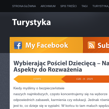
STRONA GŁÓWNA
ARCHIWUM
SPIS TREŚCI
TAGI
TURYSTYKA
ADMIN
CZE - 8 - 2025
Kiedy myślimy o bezpieczeństwie
naszych najmłodszych, często koncentrujemy się na wyborze
odpowiednich zabawek, karmienia czy edukacji. Jednak równie
jest to, co dzieje się w sypialni. W końcu to tam maluch spędz