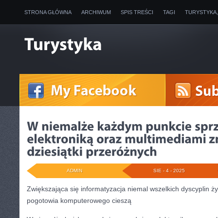
STRONA GŁÓWNA
ARCHIWUM
SPIS TREŚCI
TAGI
TURYSTYKA
ADMIN
SIE - 4 - 2025
Zwiększająca się informatyzacja niemal wszelkich dyscyplin ży
pogotowia komputerowego cieszą