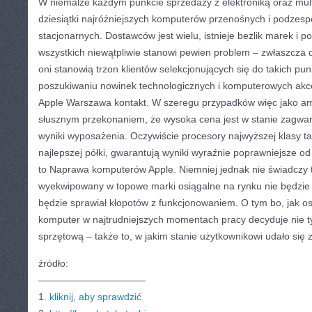
W niemalże każdym punkcie sprzedaży z elektroniką oraz mu
dziesiątki najróżniejszych komputerów przenośnych i podze
stacjonarnych. Dostawców jest wielu, istnieje bezlik marek i po
wszystkich niewątpliwie stanowi pewien problem – zwłaszcza 
oni stanowią trzon klientów selekcjonujących się do takich p
poszukiwaniu nowinek technologicznych i komputerowych akce
Apple Warszawa kontakt. W szeregu przypadków więc jako ama
słusznym przekonaniem, że wysoka cena jest w stanie zagwa
wyniki wyposażenia. Oczywiście procesory najwyższej klasy ta
najlepszej półki, gwarantują wyniki wyraźnie poprawniejsze o
to Naprawa komputerów Apple. Niemniej jednak nie świadczy 
wyekwipowany w topowe marki osiągalne na rynku nie będzie
będzie sprawiał kłopotów z funkcjonowaniem. O tym bo, jak o
komputer w najtrudniejszych momentach pracy decyduje nie ty
sprzętową – także to, w jakim stanie użytkownikowi udało się
źródło:
———————————
1.
kliknij, aby sprawdzić