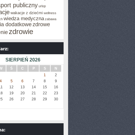
sport publiczny
urlop
cje
wakacje z dziećmi
wellness
wiedza medyczna
ch
zabawa
cia dodatkowe
zdrowe
zdrowie
enie
SIERPIEŃ 2026
W
Ś
C
P
S
N
1
2
4
5
6
7
8
9
11
12
13
14
15
16
18
19
20
21
22
23
25
26
27
28
29
30