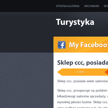
STRONA GŁÓWNA
ARCHIWUM
SP
ADMIN
Sklep ccc, posiada wiele salonó
Sklep ccc, prosperuje na polskim
kilkadziesiąt salonów sprzedaży,
wysokiej jakości butów. Sklep ccc
więc zadbać zarówno o to, by obu