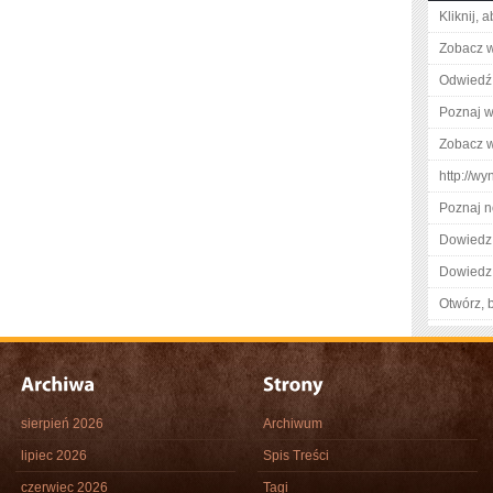
Kliknij, 
Zobacz w
Odwiedź 
Poznaj w
Zobacz w
http://w
Poznaj n
Dowiedz 
Dowiedz 
Otwórz, 
sierpień 2026
Archiwum
lipiec 2026
Spis Treści
czerwiec 2026
Tagi