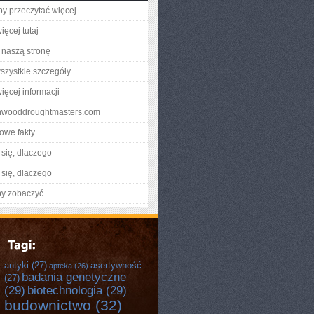
aby przeczytać więcej
ięcej tutaj
naszą stronę
szystkie szczegóły
ięcej informacji
ynwooddroughtmasters.com
owe fakty
się, dlaczego
się, dlaczego
by zobaczyć
antyki
(27)
asertywność
apteka
(26)
badania genetyczne
(27)
(29)
biotechnologia
(29)
budownictwo
(32)