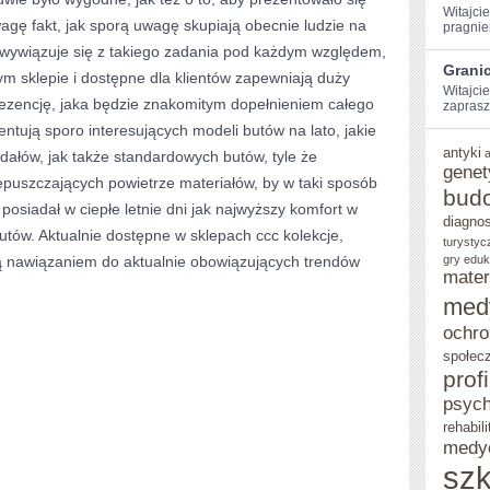
Witajcie
agę fakt, jak sporą uwagę skupiają obecnie ludzie na
pragniem
NASZYM
c wywiązuje się z takiego zadania pod każdym względem,
KRAJU
Grani
ym sklepie i dostępne dla klientów zapewniają duży
Witajcie
rezencję, jaka będzie znakomitym dopełnieniem całego
zaprasz
entują sporo interesujących modeli butów na lato, jakie
antyki
ałów, jak także standardowych butów, tyle że
genet
puszczających powietrze materiałów, by w taki sposób
bud
posiadał w ciepłe letnie dni jak najwyższy komfort w
diagno
utów. Aktualnie dostępne w sklepach ccc kolekcje,
turystyc
są nawiązaniem do aktualnie obowiązujących trendów
gry eduk
mater
med
ochro
społec
prof
psych
rehabili
medy
szk