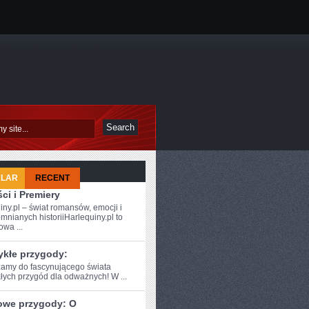
ULAR
RECENT
ci i Premiery
iny.pl – świat romansów, emocji i
mnianych historiiHarlequiny.pl to
owa ...
ykłe przygody:
amy do fascynującego świata
łych przygód dla‌ odważnych! W ...
owe przygody: O