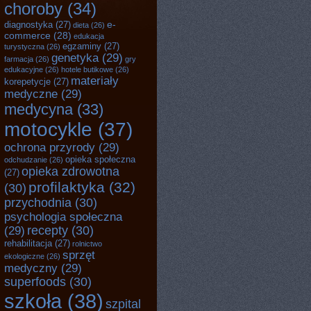
choroby
(34)
e-
diagnostyka
(27)
dieta
(26)
commerce
(28)
edukacja
egzaminy
(27)
turystyczna
(26)
genetyka
(29)
farmacja
(26)
gry
edukacyjne
(26)
hotele butikowe
(26)
materiały
korepetycje
(27)
medyczne
(29)
medycyna
(33)
motocykle
(37)
ochrona przyrody
(29)
opieka społeczna
odchudzanie
(26)
opieka zdrowotna
(27)
profilaktyka
(32)
(30)
przychodnia
(30)
psychologia społeczna
recepty
(30)
(29)
rehabilitacja
(27)
rolnictwo
sprzęt
ekologiczne
(26)
medyczny
(29)
superfoods
(30)
szkoła
(38)
szpital