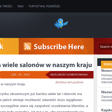
IS TREŚCI
TAGI
TURYSTYKA, PODRÓŻE
POP
Nowoś
SKLEP
CZE - 29 - 2025
MOŻLIWOŚĆ KOMENTOWANIA
Harlequ
niezapo
CCC,
internet
ZOSTAŁA WYŁĄCZONA
w w naszym kraju
POSIADA
Niezw
 rynku obuwniczym już bardzo wiele lat i obecnie ma
Zaprasz
WIELE
 w jakich istnieje możliwość odanelźć dużo wyjątkowo
niezwyk
SALONÓW
 szczególnie stara się zaspokoić oczekiwania klientów, a
Kajak
wie było wygodne, jak też o to, aby prezentowało się
W