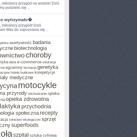
,​ miłośnicy przygód ‌na wodzie! Dziś
y podzielić się ...
ce wytrzymało�
, miłośnicy przygód! Dziś
am Was ‍do zapoznania‌ się ...
badania
asertywność
apteka
yczne
biotechnologia
choroby
ownictwo
e-commerce
styka
dieta
edukacja
genetyka
egzaminy
zna
farmacja
korepetycje
acyjne
hotele butikowe
iały medyczne
motocykle
ycyna
na przyrody
opieka
odchudzanie
opieka zdrowotna
zna
ilaktyka
przychodnia
recepty
ologia społeczna
sprzęt
tacja
rolnictwo ekologiczne
superfoods
czny
oła
szpital
sztuka cyfrowa