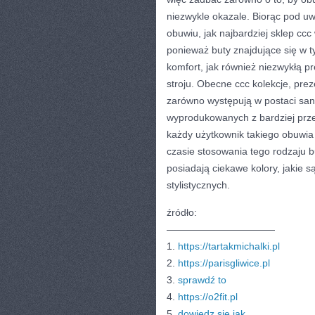
niezwykle okazale. Biorąc pod uw
obuwiu, jak najbardziej sklep cc
ponieważ buty znajdujące się w t
komfort, jak również niezwykłą p
stroju. Obecne ccc kolekcje, prez
zarówno występują w postaci sand
wyprodukowanych z bardziej prze
każdy użytkownik takiego obuwia 
czasie stosowania tego rodzaju b
posiadają ciekawe kolory, jakie 
stylistycznych.
źródło:
———————————
1.
https://tartakmichalki.pl
2.
https://parisgliwice.pl
3.
sprawdź to
4.
https://o2fit.pl
5.
dowiedz się jak