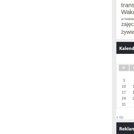
tran
Waka
w hotela
zaję
żywi
P
3
10
17
24
31
« lip