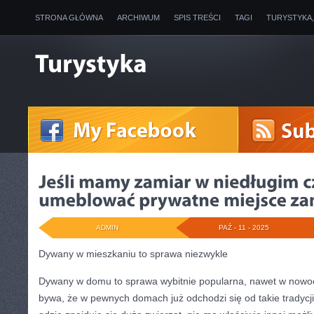
STRONA GŁÓWNA
ARCHIWUM
SPIS TREŚCI
TAGI
TURYSTYKA
ADMIN
PAŹ - 11 - 2025
Dywany w mieszkaniu to sprawa niezwykle
Dywany w domu to sprawa wybitnie popularna, nawet w nowo
bywa, że w pewnych domach już odchodzi się od takie tradycj