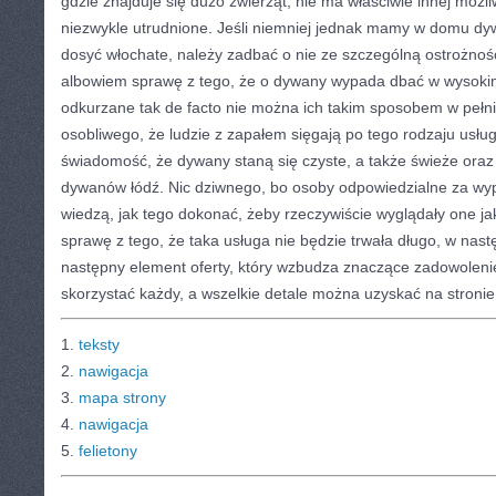
gdzie znajduje się dużo zwierząt, nie ma właściwie innej możli
niezwykle utrudnione. Jeśli niemniej jednak mamy w domu dyw
dosyć włochate, należy zadbać o nie ze szczególną ostrożnośc
albowiem sprawę z tego, że o dywany wypada dbać w wysoki
odkurzane tak de facto nie można ich takim sposobem w pełni
osobliwego, że ludzie z zapałem sięgają po tego rodzaju usłu
świadomość, że dywany staną się czyste, a także świeże oraz
dywanów łódź. Nic dziwnego, bo osoby odpowiedzialne za wy
wiedzą, jak tego dokonać, żeby rzeczywiście wyglądały one ja
sprawę z tego, że taka usługa nie będzie trwała długo, w nastę
następny element oferty, który wzbudza znaczące zadowolenie
skorzystać każdy, a wszelkie detale można uzyskać na stronie
1.
teksty
2.
nawigacja
3.
mapa strony
4.
nawigacja
5.
felietony
CATEGORIES:
TURYSTYKA, PODRÓŻE