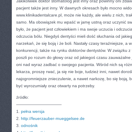
Jakikolwiek doktor stomatolog jest inny oraz powinny oni zda
pacjent także jest inny. W dawnych okresach było mocno wido
www.klinikadentalcare.pl, może nie każdy, ale wielu z nich, tr
samo. Ma obowiązek mu wpaść w jamę ustną oraz uczynić swo
było, że pacjent jest człowiekiem i ma swoje uczucia i odczuc
odczucia bólu. Niegdyś dentyści mieli dość słuchania od jakie
narzekań, że się boją i że boli. Nastały czasy teraźniejsze, a 
konkurencji, także na rynku doktorów dentystów. W związku z 
poszli po rozum do głowy oraz od jakiegoś czasu zauważalne 
oni nad wyraz zadbać o swojego pacjenta. Wśród nich są różn
lekarza, proszę rwać, ja się nie boje, tudzież inni, nawet dorośl
najogromniejsze znieczulenie, a nawet narkozę, bo się boją, 
być wyrozumiały oraz otwarty na potrzeby.
źródło:
———————————
1.
pełna wersja
2.
http://feuerzauber-mueggelsee.de
3.
odnośnik