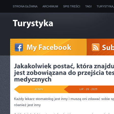
STRONA GŁÓWNA
ARCHIWUM
SPIS TREŚCI
TAGI
TURYSTYKA
ADMIN
LIP - 29 - 2025
Każdy lekarz stomatolog jest inny i muszą oni zdawać sobie s
również jest inny