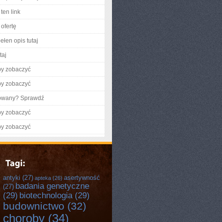
ten link
ofertę
ełen opis tutaj
taj
by zobaczyć
by zobaczyć
gowany? Sprawdź
by zobaczyć
by zobaczyć
antyki
(27)
asertywność
apteka
(26)
badania genetyczne
(27)
(29)
biotechnologia
(29)
budownictwo
(32)
choroby
(34)