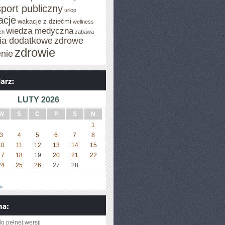
sport publiczny
urlop
cje
wakacje z dziećmi
wellness
wiedza medyczna
ch
zabawa
cia dodatkowe
zdrowe
zdrowie
enie
LUTY 2026
W
Ś
C
P
S
N
1
3
4
5
6
7
8
10
11
12
13
14
15
17
18
19
20
21
22
24
25
26
27
28
»
o pełnej wersji