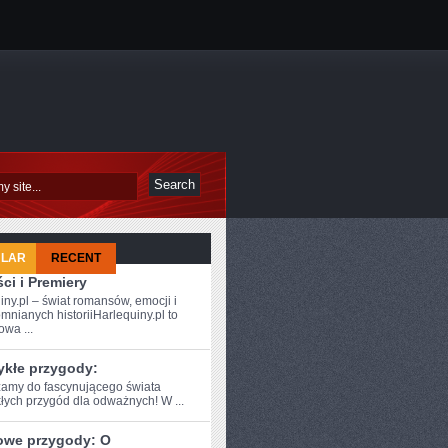
ULAR
RECENT
ci i Premiery
iny.pl – świat romansów, emocji i
mnianych historiiHarlequiny.pl to
owa ...
ykłe przygody:
amy do fascynującego świata
łych przygód dla‌ odważnych! W ...
owe przygody: O