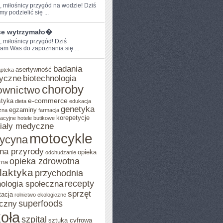
,​ miłośnicy przygód ‌na wodzie! Dziś
y podzielić się ...
ce wytrzymało�
, miłośnicy przygód! Dziś
am Was ‍do zapoznania‌ się ...
badania
asertywność
apteka
yczne
biotechnologia
choroby
ownictwo
e-commerce
styka
dieta
edukacja
genetyka
egzaminy
zna
farmacja
korepetycje
acyjne
hotele butikowe
iały medyczne
motocykle
ycyna
na przyrody
opieka
odchudzanie
opieka zdrowotna
zna
ilaktyka
przychodnia
recepty
ologia społeczna
sprzęt
tacja
rolnictwo ekologiczne
superfoods
czny
oła
szpital
sztuka cyfrowa