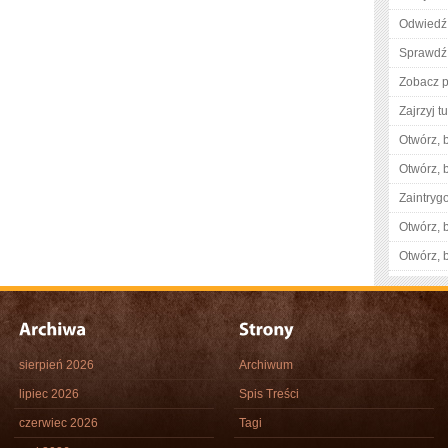
Odwiedź 
Sprawdź 
Zobacz p
Zajrzyj tu
Otwórz, 
Otwórz, 
Zaintry
Otwórz, 
Otwórz, 
sierpień 2026
Archiwum
lipiec 2026
Spis Treści
czerwiec 2026
Tagi