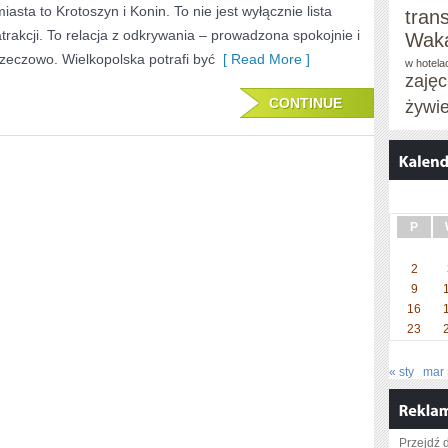
miasta to Krotoszyn i Konin. To nie jest wyłącznie lista
tran
atrakcji. To relacja z odkrywania – prowadzona spokojnie i
Waka
rzeczowo. Wielkopolska potrafi być
[ Read More ]
w hotela
zaję
CONTINUE
żywi
P
2
9
16
23
« sty
mar 
Przejdź d