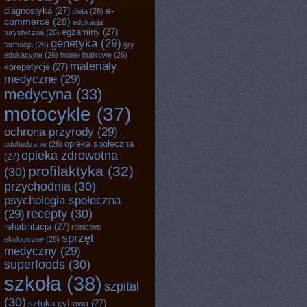
e-
diagnostyka
(27)
dieta
(26)
commerce
(28)
edukacja
egzaminy
(27)
turystyczna
(26)
genetyka
(29)
farmacja
(26)
gry
edukacyjne
(26)
hotele butikowe
(26)
materiały
korepetycje
(27)
medyczne
(29)
medycyna
(33)
motocykle
(37)
ochrona przyrody
(29)
opieka społeczna
odchudzanie
(26)
opieka zdrowotna
(27)
profilaktyka
(32)
(30)
przychodnia
(30)
psychologia społeczna
recepty
(30)
(29)
rehabilitacja
(27)
rolnictwo
sprzęt
ekologiczne
(26)
medyczny
(29)
superfoods
(30)
szkoła
(38)
szpital
(30)
sztuka cyfrowa
(27)