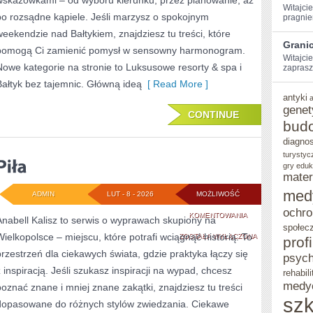
wskazówkami – od wyboru kierunku, przez planowanie, aż
Witajcie
po rozsądne kąpiele. Jeśli marzysz o spokojnym
pragniem
weekendzie nad Bałtykiem, znajdziesz tu treści, które
Grani
pomogą Ci zamienić pomysł w sensowny harmonogram.
Witajcie
Nowe kategorie na stronie to Luksusowe resorty & spa i
zaprasz
Bałtyk bez tajemnic. Główną ideą
[ Read More ]
antyki
genet
CONTINUE
bud
diagno
turystyc
gry eduk
mater
med
ADMIN
LUT - 8 - 2026
MOŻLIWOŚĆ
ochro
PIŁA
KOMENTOWANIA
Anabell Kalisz to serwis o wyprawach skupiony na
społec
Wielkopolsce – miejscu, które potrafi wciągnąć historią. To
ZOSTAŁA WYŁĄCZONA
prof
przestrzeń dla ciekawych świata, gdzie praktyka łączy się
psych
z inspiracją. Jeśli szukasz inspiracji na wypad, chcesz
rehabili
medy
poznać znane i mniej znane zakątki, znajdziesz tu treści
szk
dopasowane do różnych stylów zwiedzania. Ciekawe