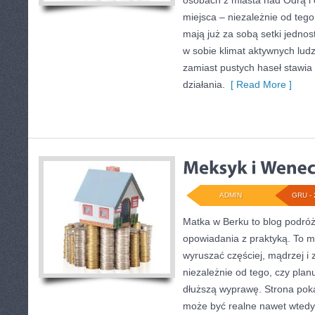
osobach z miasta nad Odrą i o
miejsca – niezależnie od tego
mają już za sobą setki jednos
w sobie klimat aktywnych lud
zamiast pustych haseł stawia 
działania.
[ Read More ]
ADMIN
GRU - 
Matka w Berku to blog podróżn
opowiadania z praktyką. To mi
wyruszać częściej, mądrzej i
niezależnie od tego, czy plan
dłuższą wyprawę. Strona pok
może być realne nawet wtedy,