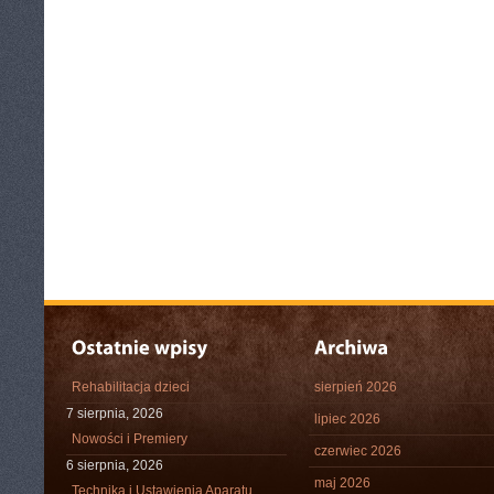
Rehabilitacja dzieci
sierpień 2026
7 sierpnia, 2026
lipiec 2026
Nowości i Premiery
czerwiec 2026
6 sierpnia, 2026
maj 2026
Technika i Ustawienia Aparatu