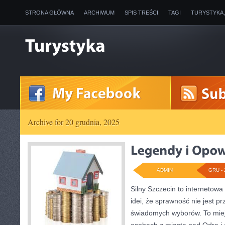
STRONA GŁÓWNA
ARCHIWUM
SPIS TREŚCI
TAGI
TURYSTYKA
Archive for 20 grudnia, 2025
ADMIN
GRU - 
Silny Szczecin to internetowa
idei, że sprawność nie jest p
świadomych wyborów. To miej