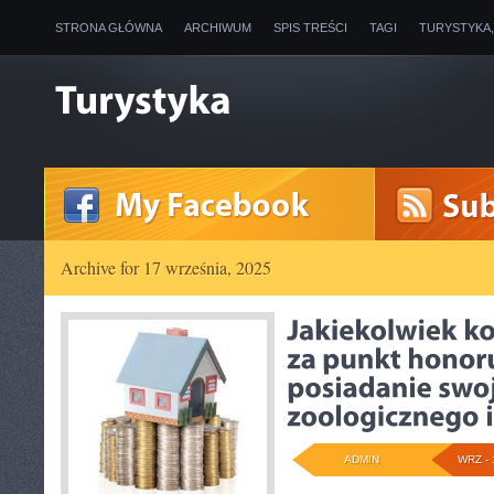
STRONA GŁÓWNA
ARCHIWUM
SPIS TREŚCI
TAGI
TURYSTYKA
Archive for 17 września, 2025
ADMIN
WRZ - 