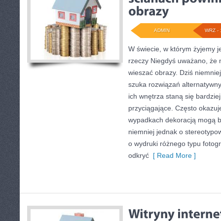
ADMIN
WRZ - 
W świecie, w którym żyjemy je
rzeczy Niegdyś uważano, że 
wieszać obrazy. Dziś niemniej
szuka rozwiązań alternatywnyc
ich wnętrza staną się bardzi
przyciągające. Często okazuje
wypadkach dekoracją mogą być
niemniej jednak o stereotypo
o wydruki różnego typu fotogra
odkryć
[ Read More ]