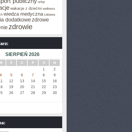
sport publiczny
urlop
cje
wakacje z dziećmi
wellness
wiedza medyczna
ch
zabawa
cia dodatkowe
zdrowe
zdrowie
enie
SIERPIEŃ 2026
W
Ś
C
P
S
N
1
2
4
5
6
7
8
9
11
12
13
14
15
16
18
19
20
21
22
23
25
26
27
28
29
30