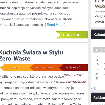
tran
samochodów. To strona tematyczna, w którym można
Waka
znaleźć inspiracje dotyczące różnych aspektów
w hotela
korzystania z auta, od poszukiwania samochodu
zaję
używanego aż po formalności. Nowości na stronie
żywi
Poradniki Zakupowe i Leasing
[ Read More ]
CONTINUE
P
3
10
ADMIN
MAJ - 3 - 2026
MOŻLIWOŚĆ
17
24
KUCHNIA
KOMENTOWANIA
BibiBistro to miejsce, które przyciąga osobach
31
wybierających wygodne rozwiązania. Strona internetowa
ŚWIATA
ZOSTAŁA WYŁĄCZONA
prezentuje charakter miejsca, w którym propozycje
« lip
W
kulinarne mają być nie tylko świeże, ale również tworzone
STYLU
z pomysłem. To strona, która może zainteresować gości,
ZERO-
poszukujących miejsca na obiad. Polecam Drugie Życie