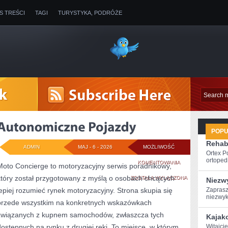
IS TREŚCI
TAGI
TURYSTYKA, PODRÓŻE
POP
Rehabi
ADMIN
MAJ - 6 - 2026
MOŻLIWOŚĆ
Ortex P
ortopedi
AUTONOMICZNE
KOMENTOWANIA
Moto Concierge to motoryzacyjny serwis poradnikowy,
który został przygotowany z myślą o osobach chcących
POJAZDY
ZOSTAŁA WYŁĄCZONA
Niezw
lepiej rozumieć rynek motoryzacyjny. Strona skupia się
Zaprasz
niezwyk
przede wszystkim na konkretnych wskazówkach
związanych z kupnem samochodów, zwłaszcza tych
Kajak
dostępnych na rynku z drugiej ręki. To miejsce, w którym
Witajcie