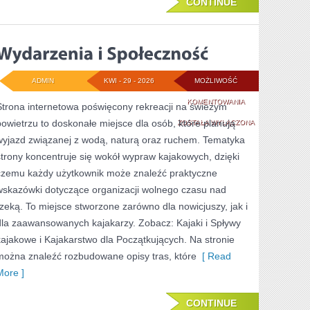
CONTINUE
ADMIN
KWI - 29 - 2026
MOŻLIWOŚĆ
WYDARZENIA
KOMENTOWANIA
Strona internetowa poświęcony rekreacji na świeżym
powietrzu to doskonałe miejsce dla osób, które planują
I
ZOSTAŁA WYŁĄCZONA
wyjazd związanej z wodą, naturą oraz ruchem. Tematyka
SPOŁECZNOŚĆ
strony koncentruje się wokół wypraw kajakowych, dzięki
czemu każdy użytkownik może znaleźć praktyczne
wskazówki dotyczące organizacji wolnego czasu nad
rzeką. To miejsce stworzone zarówno dla nowicjuszy, jak i
dla zaawansowanych kajakarzy. Zobacz: Kajaki i Spływy
kajakowe i Kajakarstwo dla Początkujących. Na stronie
można znaleźć rozbudowane opisy tras, które
[ Read
More ]
CONTINUE