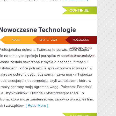
CONTINUE
ADMIN
MAJ - 1 - 2026
MOŻLIWOŚĆ
NOWOCZESNE
KOMENTOWANIA
Profesjonalna ochrona Twierdza to serwis, które skupia
się na tematyce spokoju i porządku w sposób zrozumiały.
TECHNOLOGIE
ZOSTAŁA WYŁĄCZONA
Strona została stworzona z myślą o osobach, firmach i
instytucjach, które potrzebują sprawdzonych rozwiązań w
zakresie ochrony osób. Już sama nazwa marka Twierdza
budzi asocjacje z odpornością, czyli wartościami, które w
branży ochrony mają ogromną wagę. Polecam: Poradniki
dla Użytkowników i Historia Cyberprzestępczości. To
strona, która może zainteresować zarówno właścicieli firm,
jak i zarządców
[ Read More ]