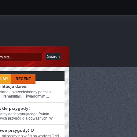
ULAR
RECENT
litacja dzieci
oland – wszechstronny portal o
i, rehabilitacji i świadomym ...
ykłe przygody:
amy do fascynującego świata
łych przygód dla‌ odważnych! W ...
owe przygody: O
,​ miłośnicy przygód ‌na wodzie! Dziś