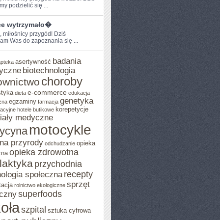
y podzielić się ...
ce wytrzymało�
, miłośnicy przygód! Dziś
am Was ‍do zapoznania‌ się ...
badania
asertywność
apteka
yczne
biotechnologia
choroby
ownictwo
e-commerce
styka
dieta
edukacja
genetyka
egzaminy
zna
farmacja
korepetycje
acyjne
hotele butikowe
iały medyczne
motocykle
ycyna
na przyrody
opieka
odchudzanie
opieka zdrowotna
zna
ilaktyka
przychodnia
recepty
ologia społeczna
sprzęt
tacja
rolnictwo ekologiczne
superfoods
czny
oła
szpital
sztuka cyfrowa