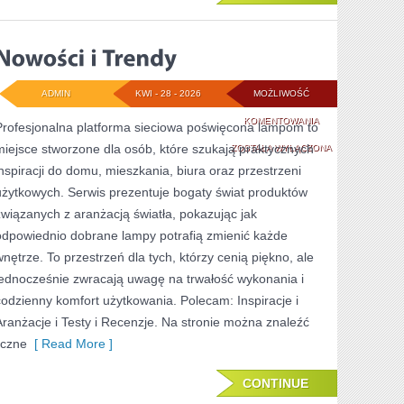
ADMIN
KWI - 28 - 2026
MOŻLIWOŚĆ
NOWOŚCI
KOMENTOWANIA
Profesjonalna platforma sieciowa poświęcona lampom to
miejsce stworzone dla osób, które szukają praktycznych
I
ZOSTAŁA WYŁĄCZONA
inspiracji do domu, mieszkania, biura oraz przestrzeni
TRENDY
użytkowych. Serwis prezentuje bogaty świat produktów
związanych z aranżacją światła, pokazując jak
odpowiednio dobrane lampy potrafią zmienić każde
wnętrze. To przestrzeń dla tych, którzy cenią piękno, ale
jednocześnie zwracają uwagę na trwałość wykonania i
codzienny komfort użytkowania. Polecam: Inspiracje i
Aranżacje i Testy i Recenzje. Na stronie można znaleźć
iczne
[ Read More ]
CONTINUE