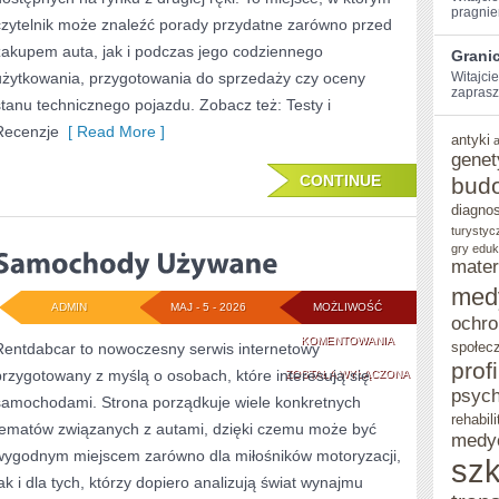
pragniem
czytelnik może znaleźć porady przydatne zarówno przed
zakupem auta, jak i podczas jego codziennego
Grani
użytkowania, przygotowania do sprzedaży czy oceny
Witajcie
zaprasz
stanu technicznego pojazdu. Zobacz też: Testy i
Recenzje
[ Read More ]
antyki
genet
CONTINUE
bud
diagno
turystyc
gry eduk
mater
med
ADMIN
MAJ - 5 - 2026
MOŻLIWOŚĆ
ochro
SAMOCHODY
KOMENTOWANIA
społec
Rentdabcar to nowoczesny serwis internetowy
prof
przygotowany z myślą o osobach, które interesują się
UŻYWANE
ZOSTAŁA WYŁĄCZONA
psych
samochodami. Strona porządkuje wiele konkretnych
rehabili
tematów związanych z autami, dzięki czemu może być
medy
wygodnym miejscem zarówno dla miłośników motoryzacji,
szk
jak i dla tych, którzy dopiero analizują świat wynajmu