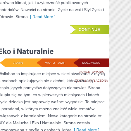
zarówno klimat, jak i użyteczność publikowanych
materiałów. Nowości na stronie: Życie na wsi i Styl Życia i
Zdrowie. Strona
[ Read More ]
CONTINUE
ADMIN
MAJ - 2 - 2026
MOŻLIWOŚĆ
EKO
KOMENTOWANIA
Wallaboo to inspirujące miejsce w sieci stworzone z myślą
o osobach opiekujących się dziećmi, którzy szukają
I
ZOSTAŁA WYŁĄCZONA
inspirujących pomysłów dotyczących niemowląt. Strona
NATURALNIE
skupia się na tym, co w pierwszych miesiącach i latach
życia dziecka jest naprawdę ważne: wygodzie. To miejsce
z poradami, w którym można znaleźć wiele tematów
związanych z karmieniem. Nowe kategorie na stronie to:
DIY dla Malucha i Eko i Naturalnie. Strona została
przygotowana z myślą o osobach, które
[ Read More ]