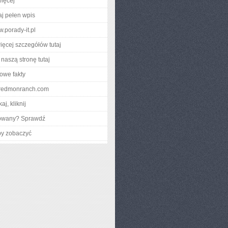
ięcej
aj pełen wpis
w.porady-it.pl
ięcej szczegółów tutaj
naszą stronę tutaj
owe fakty
heredmonranch.com
aj, kliknij
gowany? Sprawdź
by zobaczyć