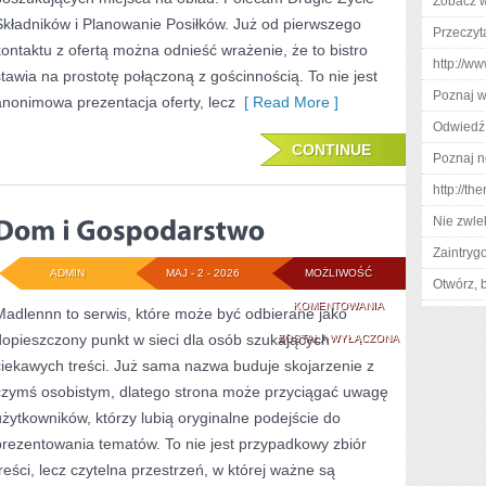
Zobacz w
Składników i Planowanie Posiłków. Już od pierwszego
WASTE
Przeczyt
kontaktu z ofertą można odnieść wrażenie, że to bistro
http://ww
stawia na prostotę połączoną z gościnnością. To nie jest
Poznaj w
anonimowa prezentacja oferty, lecz
[ Read More ]
Odwiedź 
CONTINUE
Poznaj n
http://t
Nie zwlek
Zaintry
ADMIN
MAJ - 2 - 2026
MOŻLIWOŚĆ
Otwórz, 
DOM
KOMENTOWANIA
Madlennn to serwis, które może być odbierane jako
dopieszczony punkt w sieci dla osób szukających
I
ZOSTAŁA WYŁĄCZONA
ciekawych treści. Już sama nazwa buduje skojarzenie z
GOSPODARSTWO
czymś osobistym, dlatego strona może przyciągać uwagę
użytkowników, którzy lubią oryginalne podejście do
prezentowania tematów. To nie jest przypadkowy zbiór
treści, lecz czytelna przestrzeń, w której ważne są