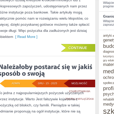
kultowych dzisiaj kredytów krótkoterminowych lub z
Witajcie
ekspresowych zapożyczeń, udostępnianych nam przez
pragniem
różne instytucje poza bankowe. Takie artykuły mogą
Grani
faktycznie pomóc nam w rozwiązaniu wielu kłopotów, co
Witajcie
więcej, dzięki pozyskanej gotówce możemy także spłacić
zaprasz
swoje długi. Więc pożyczka dla zadłużonych jest dzisiaj
antyki
obiektem
[ Read More ]
genet
bud
CONTINUE
diagno
turystyc
gry eduk
mater
med
ochro
społec
ADMIN
GRU - 15 - 2025
MOŻLIWOŚĆ
prof
NALEŻAŁOBY
KOMENTOWANIA
To jedna z najpopularniejszych pożyczek użyczanych
psych
przez instytucje. Warto Jest fałszywie kojarzona z
POSTARAĆ
ZOSTAŁA WYŁĄCZONA
rehabili
medy
pożyczką od bliskich, czy familii. Pieniądze w takiej
SIĘ
szk
odmianie proponują na ogół instytucje, które nie są
W