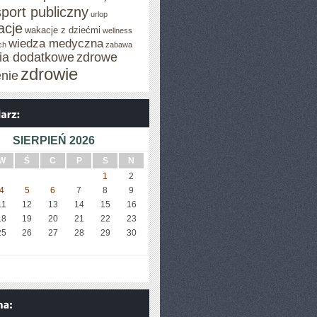
sport publiczny
urlop
cje
wakacje z dziećmi
wellness
wiedza medyczna
ch
zabawa
cia dodatkowe
zdrowe
zdrowie
enie
SIERPIEŃ 2026
W
Ś
C
P
S
N
1
2
4
5
6
7
8
9
11
12
13
14
15
16
18
19
20
21
22
23
25
26
27
28
29
30