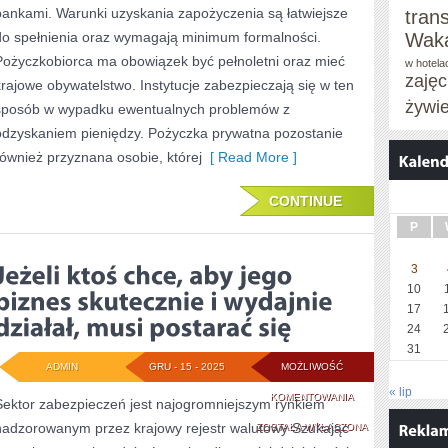
bankami. Warunki uzyskania zapożyczenia są łatwiejsze
tran
JAKIŚ
do spełnienia oraz wymagają minimum formalności.
Waka
Pożyczkobiorca ma obowiązek być pełnoletni oraz mieć
SPOSÓB
w hotela
zaję
krajowe obywatelstwo. Instytucje zabezpieczają się w ten
O
żywi
sposób w wypadku ewentualnych problemów z
SWOJĄ
odzyskaniem pieniędzy. Pożyczka prywatna pozostanie
również przyznana osobie, której
[ Read More ]
CONTINUE
P
3
10
17
24
31
ADMIN
GRU - 15 - 2025
MOŻLIWOŚĆ
« lip
JEŻELI
KOMENTOWANIA
Sektor zabezpieczeń jest najogromniejszym rynkiem
nadzorowanym przez krajowy rejestr walutowy Szukając
KTOŚ
ZOSTAŁA WYŁĄCZONA