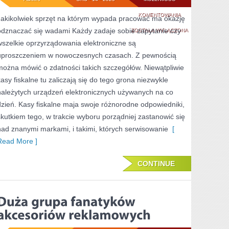
NIEZADOWOLENIE
KOMENTOWANIA
Jakikolwiek sprzęt na którym wypada pracować ma okazję
odznaczać się wadami Każdy zadaje sobie zapytanie czy
Z
ZOSTAŁA WYŁĄCZONA
wszelkie oprzyrządowania elektroniczne są
UBEZPIECZENIA?
uproszczeniem w nowoczesnych czasach. Z pewnością
MASZ
można mówić o zdatności takich szczegółów. Niewątpliwie
MOŻLIWOŚĆ
kasy fiskalne tu zaliczają się do tego grona niezwykle
należytych urządzeń elektronicznych używanych na co
JE
dzień. Kasy fiskalne maja swoje różnorodne odpowiedniki,
WYPOWIEDZIEĆ
skutkiem tego, w trakcie wyboru porządniej zastanowić się
nad znanymi markami, i takimi, których serwisowanie
[
Read More ]
CONTINUE