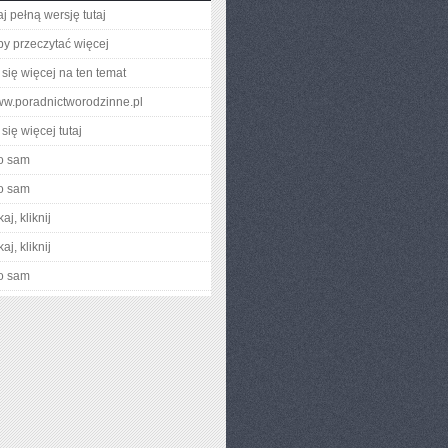
j pełną wersję tutaj
aby przeczytać więcej
się więcej na ten temat
www.poradnictworodzinne.pl
się więcej tutaj
o sam
o sam
aj, kliknij
aj, kliknij
o sam