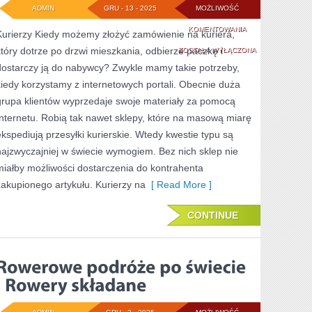
ADMIN
GRU - 13 - 2025
MOŻLIWOŚĆ
DUŻA
KOMENTOWANIA
Kurierzy Kiedy możemy złożyć zamówienie na kuriera,
który dotrze po drzwi mieszkania, odbierze paczkę i
GRUPA
ZOSTAŁA WYŁĄCZONA
dostarczy ją do nabywcy? Zwykle mamy takie potrzeby,
FANATYKÓW
kiedy korzystamy z internetowych portali. Obecnie duża
AKCESORIÓW
grupa klientów wyprzedaje swoje materiały za pomocą
REKLAMOWYCH
Internetu. Robią tak nawet sklepy, które na masową miarę
ekspediują przesyłki kurierskie. Wtedy kwestie typu są
najzwyczajniej w świecie wymogiem. Bez nich sklep nie
miałby możliwości dostarczenia do kontrahenta
zakupionego artykułu. Kurierzy na
[ Read More ]
CONTINUE