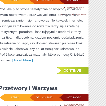
ADMIN
GRU - 2 - 2025
MOŻLIWOŚĆ
ROWEROWE
KOMENTOWANIA
ProfiBike.pl to strona tematyczna poświęcony w całości
światu rowerowemu oraz wszystkiemu, co wiąże się z
PODRÓŻE
ZOSTAŁA WYŁĄCZONA
przemieszczaniem się na rowerze. To kawałek internetu,
PO
w którym zamiłowanie do rowerów łączy się z rzetelną
ŚWIECIE
praktycznymi poradami, inspirującymi historiami z trasy
I
oraz tipami dla osób na każdym poziomie doświadczenia.
Niezależnie od tego, czy dopiero stawiasz pierwsze kroki
ROWERY
w świecie kolarstwa, czy od lat trenujesz kolarstwo, na
SKŁADANE
ProfiBike.pl znajdziesz materiały, które pomogą Ci jeździć
bardziej
[ Read More ]
CONTINUE
ADMIN
GRU - 2 - 2025
MOŻLIWOŚĆ
PRZETWORY
KOMENTOWANIA