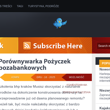
IS TREŚCI
TAGI
TURYSTYKA, PODRÓŻE
POP
Nowoś
Harlequ
niezapo
ADMIN
GRU - 16 - 2025
MOŻLIWOŚĆ
internet
PORÓWNYWARKA
KOMENTOWANIA
szkolenia bhp kraków Musisz skorzystać z naturalnie
Niezw
środków na dokończenie konstruowania domu czy na
POŻYCZEK
ZOSTAŁA WYŁĄCZONA
Zaprasz
przeprowadzenie już od dawna planowanego remontu?
niezwyk
POZABANKOWYCH
Jeżeli tak, być może należałoby skorzystać z bardzo
Kajak