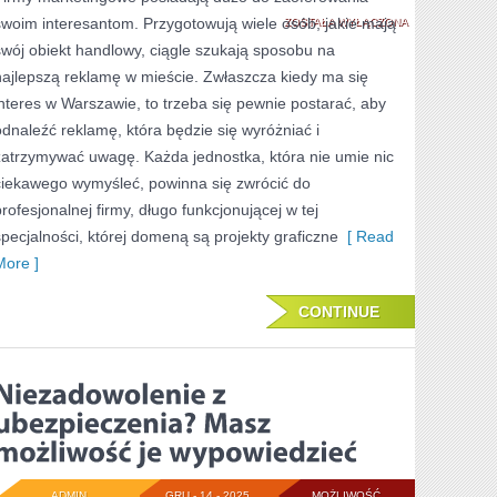
swoim interesantom. Przygotowują wiele osób, jakie mają
SKLEPÓW
ZOSTAŁA WYŁĄCZONA
swój obiekt handlowy, ciągle szukają sposobu na
MA
najlepszą reklamę w mieście. Zwłaszcza kiedy ma się
PROBLEM
interes w Warszawie, to trzeba się pewnie postarać, aby
Z
odnaleźć reklamę, która będzie się wyróżniać i
zatrzymywać uwagę. Każda jednostka, która nie umie nic
ZDOBYCIEM
ciekawego wymyśleć, powinna się zwrócić do
NOWYCH
profesjonalnej firmy, długo funkcjonującej w tej
KLIENTÓW.
specjalności, której domeną są projekty graficzne
[ Read
NIE
More ]
KAŻDY
CONTINUE
JEST
DOBRY
W
MARKETINGU
ADMIN
GRU - 14 - 2025
MOŻLIWOŚĆ