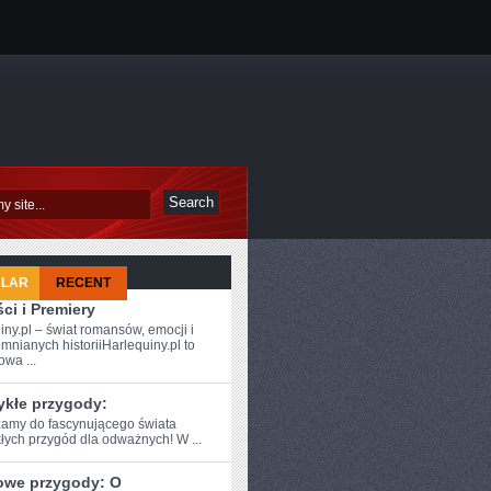
ULAR
RECENT
ci i Premiery
iny.pl – świat romansów, emocji i
mnianych historiiHarlequiny.pl to
owa ...
ykłe przygody:
amy do fascynującego świata
łych przygód dla‌ odważnych! W ...
owe przygody: O