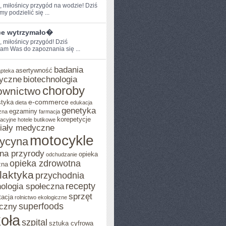
,​ miłośnicy przygód ‌na wodzie! Dziś
y podzielić się ...
ce wytrzymało�
, miłośnicy przygód! Dziś
am Was ‍do zapoznania‌ się ...
badania
asertywność
apteka
yczne
biotechnologia
choroby
ownictwo
e-commerce
styka
dieta
edukacja
genetyka
egzaminy
zna
farmacja
korepetycje
acyjne
hotele butikowe
iały medyczne
motocykle
ycyna
na przyrody
opieka
odchudzanie
opieka zdrowotna
zna
ilaktyka
przychodnia
recepty
ologia społeczna
sprzęt
tacja
rolnictwo ekologiczne
superfoods
czny
oła
szpital
sztuka cyfrowa