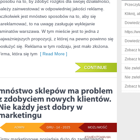
sposobu na to, by zdobyć rozgłos dla swojej działalności,
CHCE,
Przeczyta
należy zainwestować w odpowiedniej jakości reklamę.
ABY
Kliknij, 
Aczkolwiek jest mnóstwo sposobów na to, aby się
JEGO
Dowiedz 
zareklamować, to na uwagę zasługuje wyklejanie
laminatów warszawa. W tym mieście jest to jedna z
BIZNES
https://
najważniejszych propozycji, z której na pewno powinno się
SKUTECZNIE
Dowiedz 
posłużyć się. Reklama w tym rodzaju, jest mało złożona.
I
Zobacz t
Firma, która się tym
[ Read More ]
WYDAJNIE
Zobacz t
CONTINUE
Nie zwlek
DZIAŁAŁ,
Nie zwlek
MUSI
Zobacz t
POSTARAĆ
SIĘ
ADMIN
GRU - 14 - 2025
MOŻLIWOŚĆ
MNÓSTWO
KOMENTOWANIA
Firmy marketingowe posiadają dużo do zaoferowania