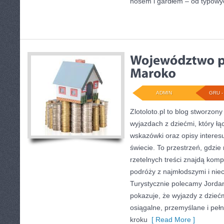
nosem i gardłem – od typowych
ADMIN
GRU - 
Zlotoloto.pl to blog stworzon
wyjazdach z dziećmi, który łą
wskazówki oraz opisy interes
świecie. To przestrzeń, gdzie
rzetelnych treści znajdą kom
podróży z najmłodszymi i nie
Turystycznie polecamy Jordani
pokazuje, że wyjazdy z dzie
osiągalne, przemyślane i pełn
kroku
[ Read More ]