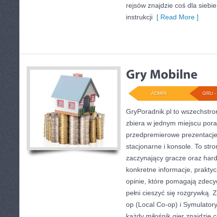
rejsów znajdzie coś dla siebi
instrukcji
[ Read More ]
ADMIN
GRU - 
GryPoradnik.pl to wszechstron
zbiera w jednym miejscu porad
przedpremierowe prezentacje
stacjonarne i konsole. To str
zaczynający gracze oraz har
konkretne informacje, prakty
opinie, które pomagają zdec
pełni cieszyć się rozgrywką.
op (Local Co-op) i Symulatory
każdy miłośnik gier znajdzie c