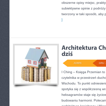
obszerne opisy miejsc, prakt
subiektywne opinie z podróży
tworzony w taki sposób, aby 
]
ADMIN
GRU - 
I Ching – Księga Przemian to 
czytelnika w przestrzeń duch
Wschodu. To punkt odniesieni
spotyka się z współczesną wra
heksagramów staje się życi
budowaniu harmonii. Polecam