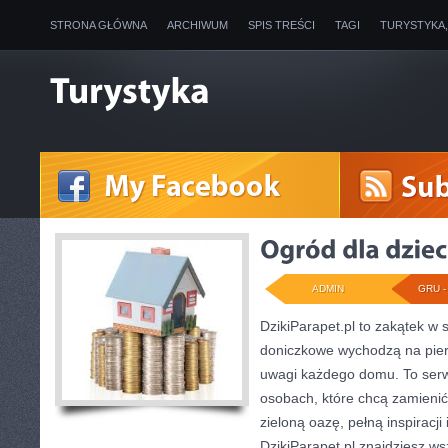
STRONA GŁÓWNA
ARCHIWUM
SPIS TREŚCI
TAGI
TURYSTYKA
ADMIN
GRU - 
DzikiParapet.pl to zakątek w s
doniczkowe wychodzą na pierw
uwagi każdego domu. To serw
osobach, które chcą zamienić
zieloną oazę, pełną inspiracji
DzikiParapet.pl znajdziesz ws