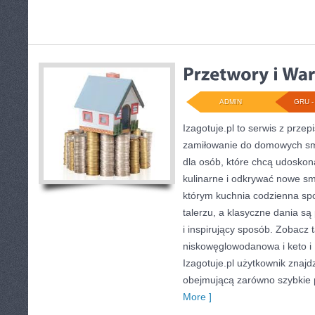
ADMIN
GRU - 
Izagotuje.pl to serwis z przep
zamiłowanie do domowych sm
dla osób, które chcą udoskona
kulinarne i odkrywać nowe sma
którym kuchnia codzienna spo
talerzu, a klasyczne dania s
i inspirujący sposób. Zobacz 
niskowęglowodanowa i keto i
Izagotuje.pl użytkownik znajd
obejmującą zarówno szybkie 
More ]