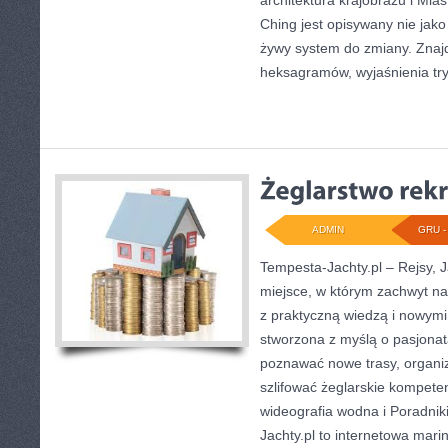
architektura krajobrazu i Mias
Ching jest opisywany nie jako
żywy system do zmiany. Znajdz
heksagramów, wyjaśnienia tr
ADMIN
GRU - 
Tempesta-Jachty.pl – Rejsy, J
miejsce, w którym zachwyt na
z praktyczną wiedzą i nowymi
stworzona z myślą o pasjonat
poznawać nowe trasy, organiz
szlifować żeglarskie kompeten
wideografia wodna i Poradnik
Jachty.pl to internetowa mari