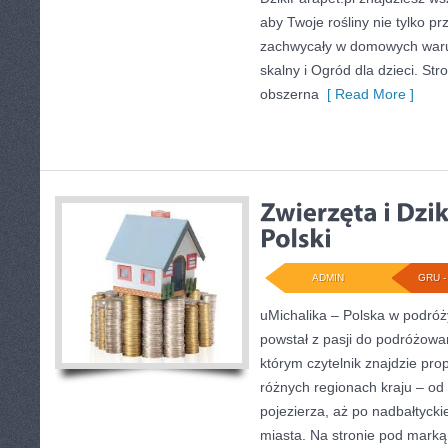
aby Twoje rośliny nie tylko p
zachwycały w domowych war
skalny i Ogród dla dzieci. Str
obszerna
[ Read More ]
ADMIN
GRU - 
uMichalika – Polska w podróży
powstał z pasji do podróżowa
którym czytelnik znajdzie pr
różnych regionach kraju – od
pojezierza, aż po nadbałtycki
miasta. Na stronie pod marką